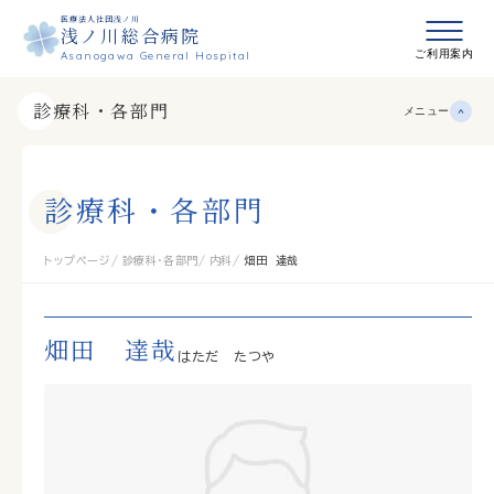
医療法人社団浅ノ川
浅ノ川総合病院
メニュ
ご利用案内
Asanogawa General Hospital
診療科・各部門
メニュー
診
療
科
・
各
部
門
トップページ
診療科・各部門
内科
畑田 達哉
畑田 達哉
はただ たつや