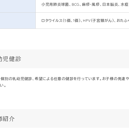
小児用肺炎球菌、BCG、麻疹・風疹、日本脳炎、水痘
ロタウイルス（5価、1価）、HPV（子宮頸がん）、おた
幼児健診
う個別の乳幼児健診、希望による任意の健診を行っています。お子様の発達や
い。
師紹介