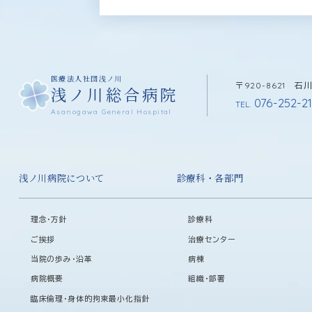
医療法人社団浅ノ川
〒920-8621 
浅ノ川総合病院
076-252-21
TEL.
Asanogawa General Hospital
浅ノ川病院について
診療科・各部門
理念・方針
診療科
ご挨拶
治療センター
当院の歩み・沿革
病棟
病院概要
組織・部署
臨床倫理・身体的拘束最小化指針