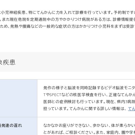
は小児神経疾患、特にてんかんに力を入れて診療を行っています。予約制です
。また現在他院を定期通院中の方やかかりつけ病院がある方は、診療情報提
ため、発熱や腹痛などの一般的な症状の方はかかりつけ小児科をまずは受診
象疾患
発作の様子と脳波を同時記録するビデオ脳波モニタリン
TやSPECTなどの核医学検査を行い、正確なてん
医師との症例検討も行っています。現在、県内3病
担っています。てんかんに関する詳しい情報は、
て
語発達の遅れ
なかなかお座りができない、歩かない、体が柔らか
とがあれば、ご相談ください。また、家庭内、園や学