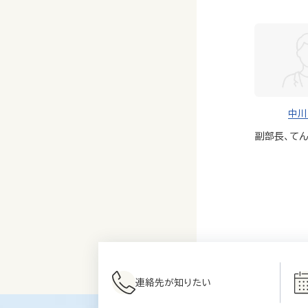
中川
副部長、てん
連絡先が知りたい