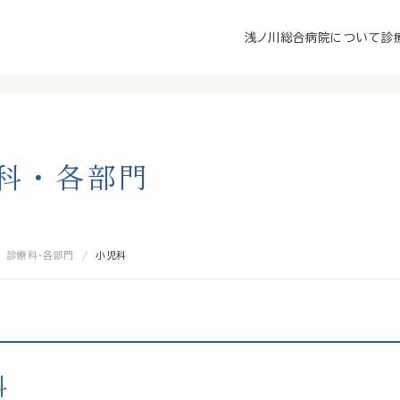
浅ノ川総合病院について
診
科
・
各
部
門
診療科・各部門
小児科
科