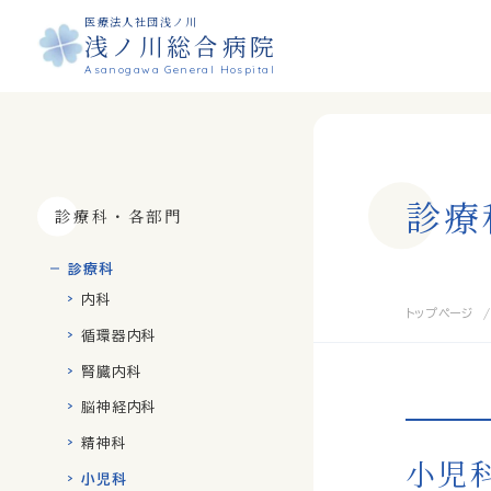
医療法人社団浅ノ川
浅ノ川総合病院
Asanogawa General Hospital
診
療
診療科・各部門
診療科
内科
トップページ
循環器内科
腎臓内科
脳神経内科
精神科
小児
小児科