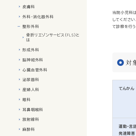
皮膚科
当院小児科
外科・消化器外科
してください
整形外科
て診察を行う
骨折リエゾンサービス（FLS）と
は
形成外科
脳神経外科
対
心臓血管外科
泌尿器科
てんかん
産婦人科
眼科
耳鼻咽喉科
放射線科
運動・言
麻酔科
発達障害