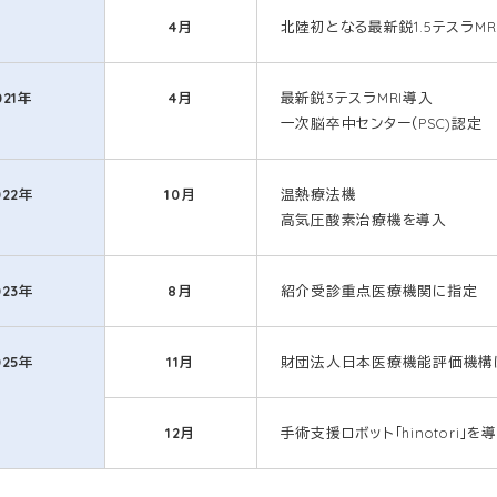
4月
北陸初となる最新鋭1.5テスラMR
021年
4月
最新鋭3テスラMRI導入
一次脳卒中センター（PSC)認定
022年
10月
温熱療法機
高気圧酸素治療機を導入
023年
8月
紹介受診重点医療機関に指定
025年
11月
財団法人日本医療機能評価機構による
12月
手術支援ロボット「hinotori」を