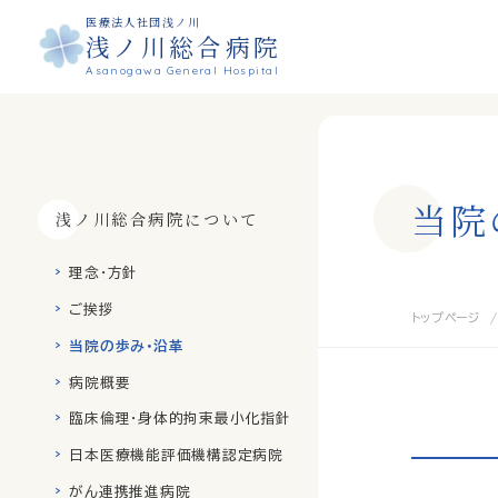
医療法人社団浅ノ川
浅ノ川総合病院
Asanogawa General Hospital
当
院
浅ノ川総合病院について
理念・方針
ご挨拶
トップページ
当院の歩み・沿革
病院概要
臨床倫理・身体的拘束最小化指針
日本医療機能評価機構認定病院
がん連携推進病院