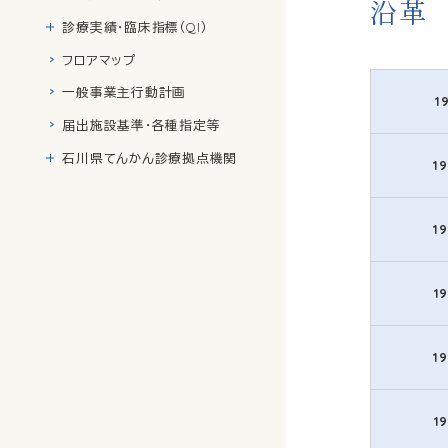
沿革
診療実績・臨床指標（QI）
フロアマップ
一般事業主行動計画
1
届出施設基準・各種指定等
石川県てんかん診療拠点機関
1
1
1
1
1