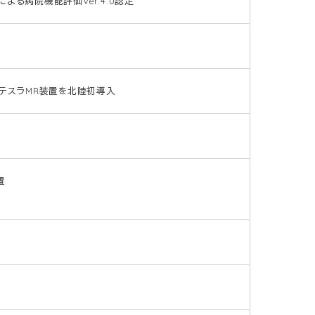
る病院機能評価Ver.4.0認定
テスラMR装置を北陸初導入
置