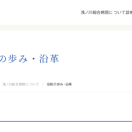
浅ノ川総合病院について
診
の
歩
み
・
沿
革
浅ノ川総合病院について
当院の歩み・沿革