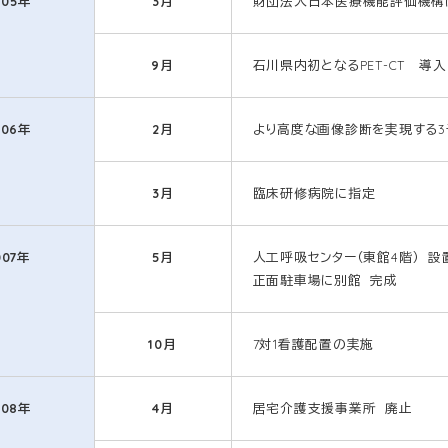
005年
3月
財団法人日本医療機能評価機構によ
9月
石川県内初となるPET-CT 導入
006年
2月
より高度な画像診断を実現する3
3月
臨床研修病院に指定
007年
5月
人工呼吸センター（東館4階） 設
正面駐車場に別館 完成
10月
7対1看護配置の実施
008年
4月
居宅介護支援事業所 廃止