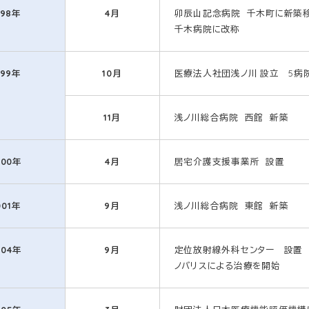
998年
4月
卯辰山記念病院 千木町に新築
千木病院に改称
999年
10月
医療法人社団浅ノ川 設立 5病
11月
浅ノ川総合病院 西館 新築
000年
4月
居宅介護支援事業所 設置
001年
9月
浅ノ川総合病院 東館 新築
004年
9月
定位放射線外科センター 設置
ノバリスによる治療を開始