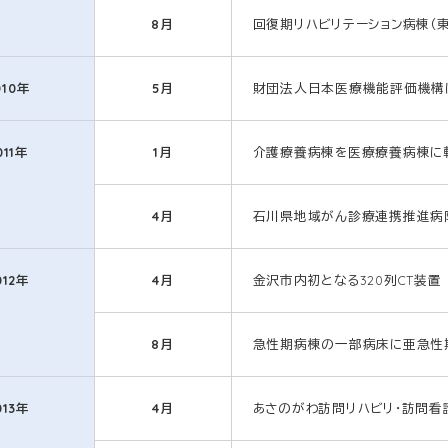
8月
回復期リハビリテーション病棟（
010年
5月
財団法人日本医療機能評価機構によ
011年
1月
介護療養病棟を医療療養病棟に
4月
石川県地域がん診療連携推進病
012年
4月
金沢市内初となる320列CT装置
8月
急性期病棟の一部病床に亜急性
013年
4月
あさのがわ訪問リハビリ・訪問看