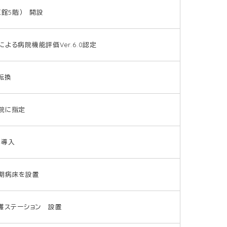
東館5階） 開設
る病院機能評価Ver.6.0認定
転換
院に指定
 導入
期病床を設置
護ステーション 設置