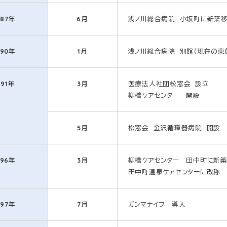
987年
6月
浅ノ川総合病院 小坂町に新築
990年
1月
浅ノ川総合病院 別館（現在の東
991年
3月
医療法人社団松窓会 設立
柳橋ケアセンター 開設
5月
松窓会 金沢循環器病院 開設
996年
3月
柳橋ケアセンター 田中町に新
田中町温泉ケアセンターに改称
997年
7月
ガンマナイフ 導入