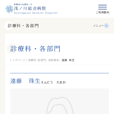
医療法人社団浅ノ川
浅ノ川総合病院
メニュ
ご利用案内
Asanogawa General Hospital
診療科・各部門
メニュー
診
療
科
・
各
部
門
トップページ
診療科・各部門
放射線科
遠藤 珠生
遠藤 珠生
えんどう たまお