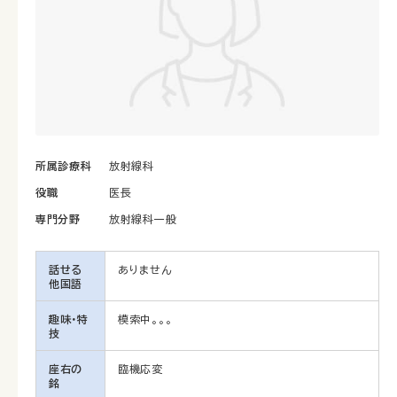
所属診療科
放射線科
役職
医長
専門分野
放射線科一般
話せる
ありません
他国語
趣味・特
模索中。。。
技
座右の
臨機応変
銘