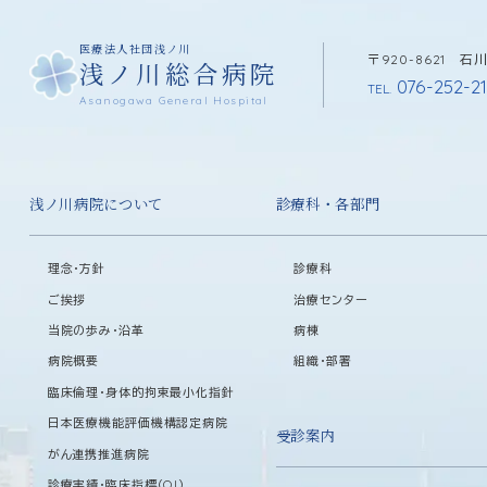
医療法人社団浅ノ川
〒920-8621 
浅ノ川総合病院
076-252-21
TEL.
Asanogawa General Hospital
浅ノ川病院について
診療科・各部門
理念・方針
診療科
ご挨拶
治療センター
当院の歩み・沿革
病棟
病院概要
組織・部署
臨床倫理・身体的拘束最小化指針
日本医療機能評価機構認定病院
受診案内
がん連携推進病院
診療実績・臨床指標（QI）