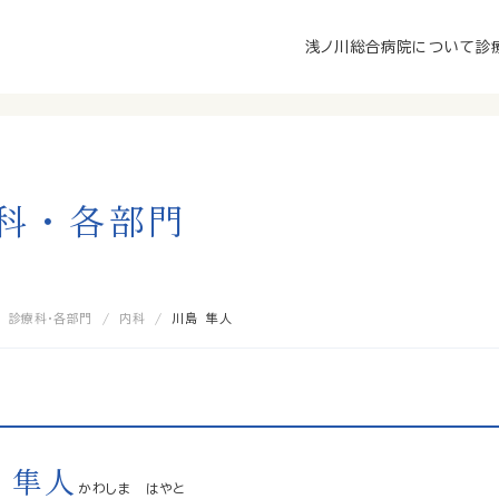
浅ノ川総合病院について
診
科
・
各
部
門
診療科・各部門
内科
川島 隼人
 隼人
かわしま はやと