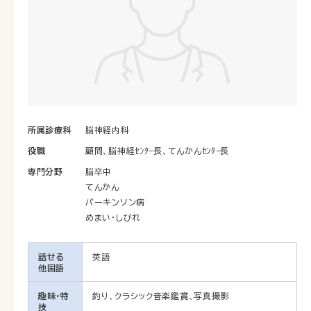
所属診療科
脳神経内科
役職
顧問、脳神経ｾﾝﾀｰ長、てんかんｾﾝﾀｰ長
専門分野
脳卒中
てんかん
パーキンソン病
めまい・しびれ
話せる
英語
他国語
趣味・特
釣り、クラシック音楽鑑賞、写真撮影
技