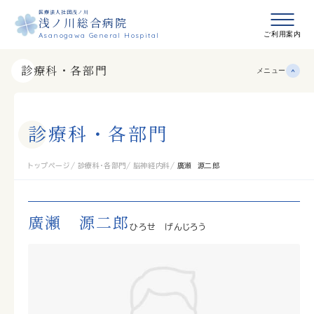
医療法人社団浅ノ川
浅ノ川総合病院
メニュ
ご利用案内
Asanogawa General Hospital
診療科・各部門
メニュー
診
療
科
・
各
部
門
トップページ
診療科・各部門
脳神経内科
廣瀬 源二郎
廣瀬 源二郎
ひろせ げんじろう