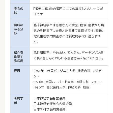
座右の
『道無二真』物の道理に二つの真実はない、一つだ
銘
けです
興味の
臨床神経学とは患者さんの病歴、症候、症状から病
ある分
気の診断を下し治療方針を建てる医術です。画像、
野
電気生理学的検査などは補助的手段に過ぎませ
ん。
紹介を
急性期脳卒中やめまい、てんかん、パーキンソン病
希望す
で長く苦しんでおられる患者さんを紹介ください。
る疾患
経歴
1968年 米国バージニア大学 神経内科 レジデ
ント
1971年 米国ハーバード大学 神経内科 フェロー
1980年 金沢医科大学 神経内科 教授
所属学
日本神経学会名誉会員
会
日本神経治療学会名誉会員
日本内科学会功労会員