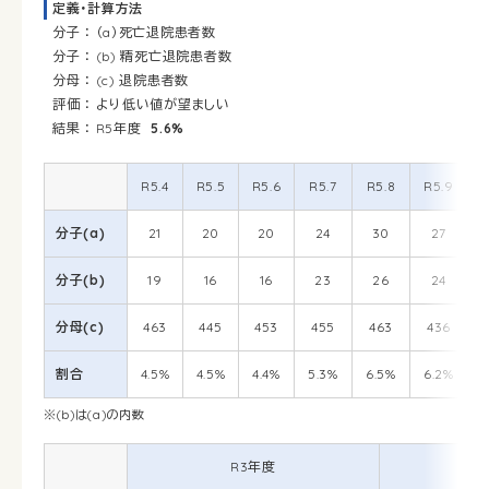
定義・計算方法
分子 ： （a）死亡退院患者数
分子 ： (b) 精死亡退院患者数
分母 ： (c) 退院患者数
評価 ： より低い値が望ましい
結果 ： R5年度
5.6%
R5.4
R5.5
R5.6
R5.7
R5.8
R5.9
R
分子(a)
21
20
20
24
30
27
分子(b)
19
16
16
23
26
24
分母(c)
463
445
453
455
463
436
割合
4.5%
4.5%
4.4%
5.3%
6.5%
6.2%
※(b)は(a)の内数
R3年度