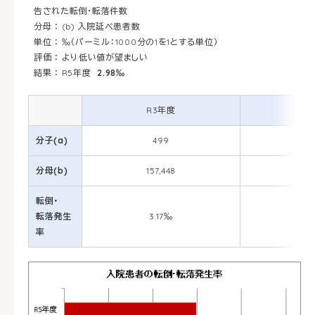
告された転倒・転落件数
分母 ： (b) 入院延べ患者数
単位 ： ‰（パーミル：1000分の1を1とする単位）
評価 ： より低い値が望ましい
結果 ： R5年度
2.98‰
R3年度
分子(a)
499
分母(b)
157,448
1
転倒・
転落発生
3.17‰
率