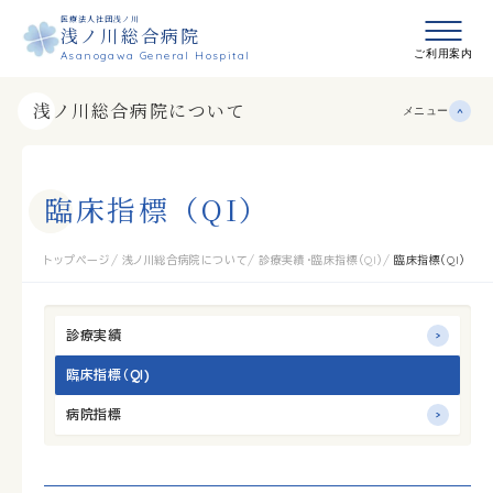
医療法人社団浅ノ川
浅ノ川総合病院
メニュ
ご利用案内
Asanogawa General Hospital
浅ノ川総合病院について
メニュー
臨
床
指
標
（
Q
I
）
トップページ
浅ノ川総合病院について
診療実績・臨床指標（QI）
臨床指標（QI）
診療実績
臨床指標（QI)
病院指標