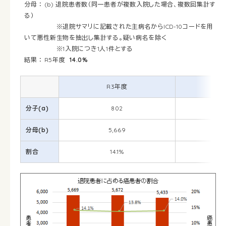
分母 ： (b) 退院患者数（同一患者が複数入院した場合、複数回集計す
る）
※退院サマリに記載された主病名からICD-10コードを用
いて悪性新生物を抽出し集計する。疑い病名を除く
※1入院につき1人1件とする
結果 ： R5年度
14.0%
R3年度
分子(a)
802
分母(b)
5,669
割合
14.1%