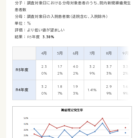
分子 ： 調査対象日における分母対象患者のうち、院内新規褥瘡発生
患者数
分母 ： 調査対象日の入院患者数（退院含む、入院除外）
単位 ： ％
評価 ： より低い値が望ましい
結果 ： R5年度
3.38%
4月
5月
6月
7月
8月
9月
2.3
1.7
4.0
3.2
3.7
3.3
R5年度
0%
2%
2%
9%
3%
2%
3.2
1.8
1.9
2.9
1.6
R4年度
1.41%
0%
7%
3%
9%
9%