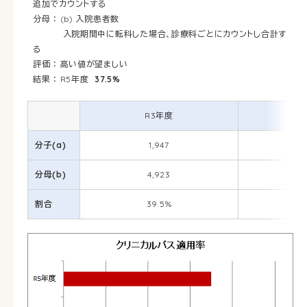
追加でカウントする
分母 ： (b) 入院患者数
入院期間中に転科した場合、診療科ごとにカウントし合計す
る
評価 ： 高い値が望ましい
結果 ： R5年度
37.5%
R3年度
分子(a)
1,947
分母(b)
4,923
割合
39.5%