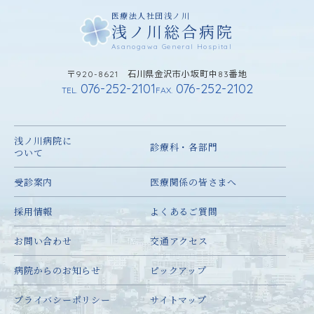
医療法人社団浅ノ川
浅ノ川総合病院
Asanogawa General Hospital
〒920-8621 石川県金沢市小坂町中83番地
076-252-2101
076-252-2102
TEL.
FAX.
浅ノ川病院に
診療科・各部門
ついて
受診案内
医療関係の皆さまへ
採用情報
よくあるご質問
お問い合わせ
交通アクセス
病院からのお知らせ
ピックアップ
プライバシーポリシー
サイトマップ