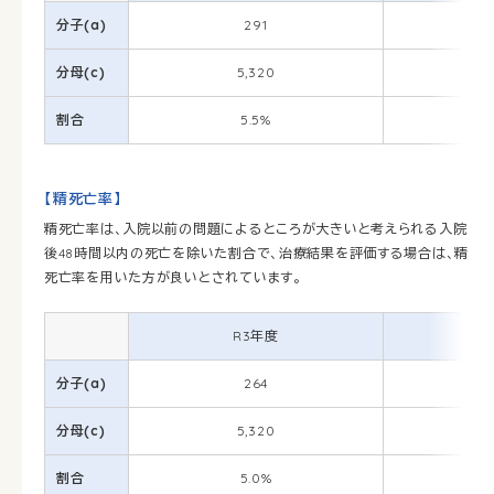
分子(a)
291
分母(c)
5,320
割合
5.5%
【精死亡率】
精死亡率は、入院以前の問題によるところが大きいと考えられる入院
後48時間以内の死亡を除いた割合で、治療結果を評価する場合は、精
死亡率を用いた方が良いとされています。
R3年度
分子(a)
264
分母(c)
5,320
割合
5.0%