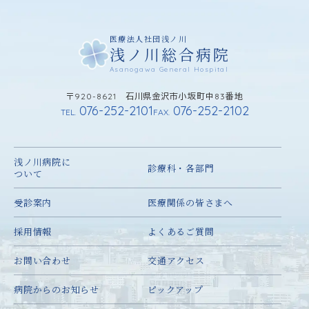
医療法人社団浅ノ川
浅ノ川総合病院
Asanogawa General Hospital
〒920-8621 石川県金沢市小坂町中83番地
076-252-2101
076-252-2102
TEL.
FAX.
浅ノ川病院に
診療科・各部門
ついて
受診案内
医療関係の皆さまへ
採用情報
よくあるご質問
お問い合わせ
交通アクセス
病院からのお知らせ
ピックアップ