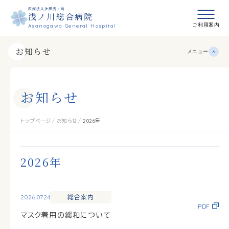
医療法人社団浅ノ川
浅ノ川総合病院
メニュ
ご利用案内
Asanogawa General Hospital
お知らせ
メニュー
お
知
ら
せ
トップページ
お知らせ
2026年
2026年
2026.07.24
総合案内
PDF
マスク着用の緩和について