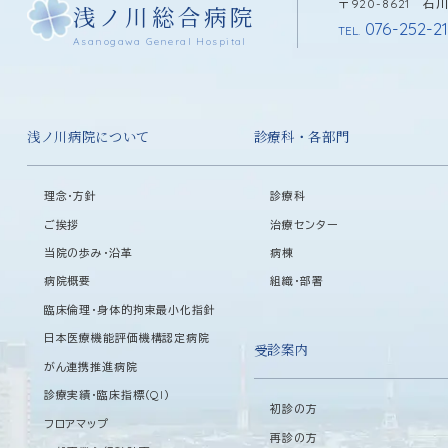
〒920-8621 
浅ノ川総合病院
076-252-21
TEL.
Asanogawa General Hospital
浅ノ川病院について
診療科・各部門
理念・方針
診療科
ご挨拶
治療センター
当院の歩み・沿革
病棟
病院概要
組織・部署
臨床倫理・身体的拘束最小化指針
日本医療機能評価機構認定病院
受診案内
がん連携推進病院
診療実績・臨床指標（QI）
初診の方
フロアマップ
再診の方