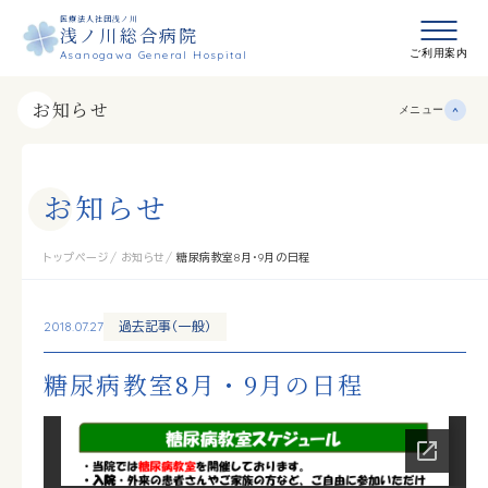
医療法人社団浅ノ川
浅ノ川総合病院
メニュ
ご利用案内
Asanogawa General Hospital
お知らせ
メニュー
お
知
ら
せ
トップページ
お知らせ
糖尿病教室8月・9月の日程
2018.07.27
過去記事（一般）
糖尿病教室8月・9月の日程