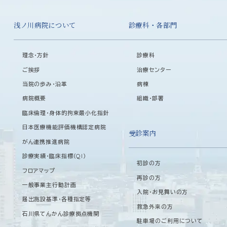
浅ノ川病院について
診療科・各部門
理念・方針
診療科
ご挨拶
治療センター
当院の歩み・沿革
病棟
病院概要
組織・部署
臨床倫理・身体的拘束最小化指針
日本医療機能評価機構認定病院
受診案内
がん連携推進病院
診療実績・臨床指標（QI）
初診の方
フロアマップ
再診の方
一般事業主行動計画
入院・お見舞いの方
届出施設基準・各種指定等
救急外来の方
石川県てんかん診療拠点機関
駐車場のご利用について