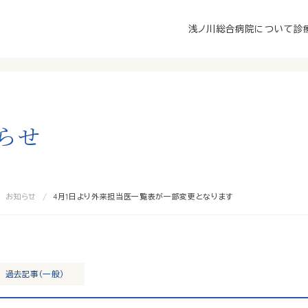
浅ノ川総合病院について
診
ら
せ
お知らせ
4月1日より外来担当医一覧表が一部変更となります
過去記事（一般）