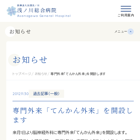
医療法人社団浅ノ川
浅ノ川総合病院
メニュ
ご利用案内
Asanogawa General Hospital
お知らせ
メニュー
お
知
ら
せ
トップページ
お知らせ
専門外来「てんかん外来」を開設します
2012.11.30
過去記事（一般）
専門外来「てんかん外来」を開設し
ます
来月1日より脳神経外科に専門外来「てんかん外来」を開設します。