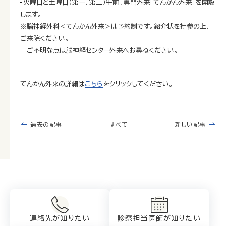
火曜日と土曜日（第一、第三）午前…専門外来「てんかん外来」を開設
します。
※脳神経外科＜てんかん外来＞は予約制です。紹介状を持参の上、
ご来院ください。
ご不明な点は脳神経センター外来へお尋ねください。
てんかん外来の詳細は
こちら
をクリックしてください。
過去の記事
すべて
新しい記事
連絡先が知りたい
診察担当医師が
知りたい