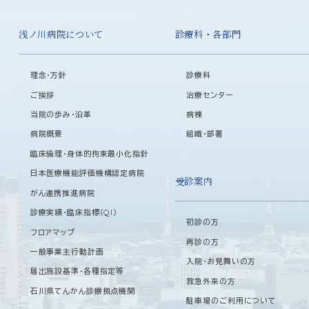
浅ノ川病院について
診療科・各部門
理念・方針
診療科
ご挨拶
治療センター
当院の歩み・沿革
病棟
病院概要
組織・部署
臨床倫理・身体的拘束最小化指針
日本医療機能評価機構認定病院
受診案内
がん連携推進病院
診療実績・臨床指標（QI）
初診の方
フロアマップ
再診の方
一般事業主行動計画
入院・お見舞いの方
届出施設基準・各種指定等
救急外来の方
石川県てんかん診療拠点機関
駐車場のご利用について