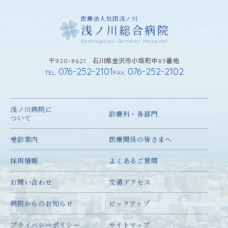
医療法人社団浅ノ川
浅ノ川総合病院
Asanogawa General Hospital
〒920-8621 石川県金沢市小坂町中83番地
076-252-2101
076-252-2102
TEL.
FAX.
浅ノ川病院に
診療科・各部門
ついて
受診案内
医療関係の皆さまへ
採用情報
よくあるご質問
お問い合わせ
交通アクセス
病院からのお知らせ
ピックアップ
プライバシーポリシー
サイトマップ