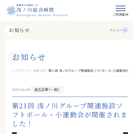
医療法人社団浅ノ川
浅ノ川総合病院
メニュ
ご利用案内
Asanogawa General Hospital
お知らせ
メニュー
お
知
ら
せ
トップページ
お知らせ
第21回 浅ノ川グループ関連施設ソフトボール・小運動会が開
2015.06.08
過去記事（一般）
第21回 浅ノ川グループ関連施設ソ
フトボール・小運動会が開催されま
した！