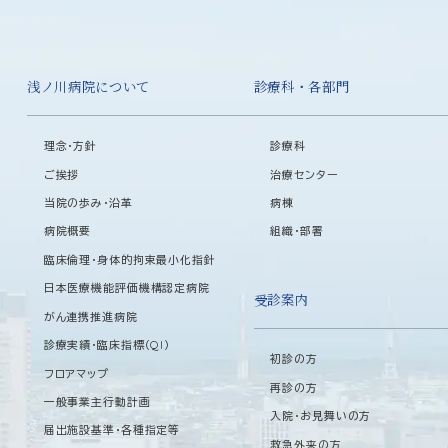
浅ノ川病院について
診療科・各部門
理念・方針
診療科
ご挨拶
治療センター
当院の歩み・沿革
病棟
病院概要
組織・部署
臨床倫理・身体的拘束最小化指針
日本医療機能評価機構認定病院
受診案内
がん連携推進病院
診療実績・臨床指標（QI）
初診の方
フロアマップ
再診の方
一般事業主行動計画
入院・お見舞いの方
届出施設基準・各種指定等
救急外来の方