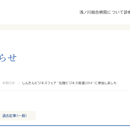
浅ノ川総合病院について
診
ら
せ
お知らせ
しんきんビジネスフェア ”北陸ビジネス街道2014” に参加しました
過去記事（一般）