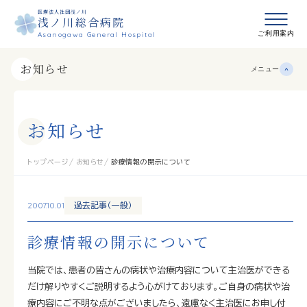
医療法人社団浅ノ川
浅ノ川総合病院
メニュ
ご利用案内
Asanogawa General Hospital
お知らせ
メニュー
お
知
ら
せ
トップページ
お知らせ
診療情報の開示について
2007.10.01
過去記事（一般）
診療情報の開示について
当院では、患者の皆さんの病状や治療内容について主治医ができる
だけ解りやすくご説明するよう心がけております。ご自身の病状や治
療内容にご不明な点がございましたら、遠慮なく主治医にお申し付