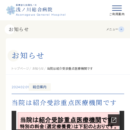
医療法人社団浅ノ川
浅ノ川総合病院
メニュ
ご利用案内
Asanogawa General Hospital
お知らせ
メニュー
お
知
ら
せ
トップページ
お知らせ
当院は紹介受診重点医療機関です
2024.02.01
総合案内
当院は紹介受診重点医療機関です