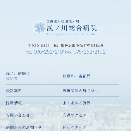
医療法人社団浅ノ川
浅ノ川総合病院
Asanogawa General Hospital
〒920-8621 石川県金沢市小坂町中83番地
076-252-2101
076-252-2102
TEL.
FAX.
浅ノ川病院に
診療科・各部門
ついて
受診案内
医療関係の皆さまへ
採用情報
よくあるご質問
お問い合わせ
交通アクセス
病院からのお知らせ
ピックアップ