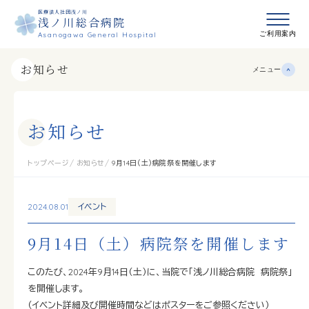
医療法人社団浅ノ川
浅ノ川総合病院
メニュ
ご利用案内
Asanogawa General Hospital
お知らせ
メニュー
お
知
ら
せ
トップページ
お知らせ
9月14日（土）病院祭を開催します
2024.08.01
イベント
9月14日（土）病院祭を開催します
このたび、2024年9月14日（土）に、当院で「浅ノ川総合病院 病院祭」
を開催します。
（イベント詳細及び開催時間などはポスターをご参照ください）