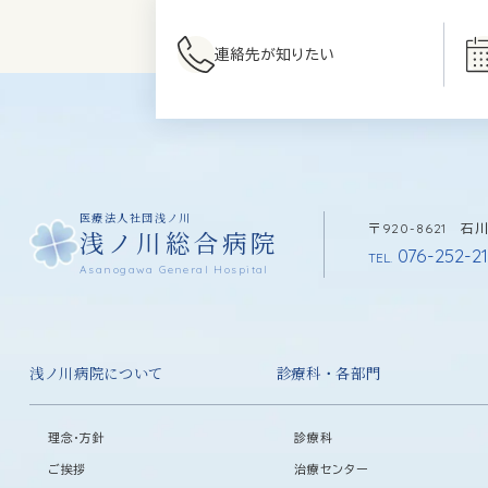
連絡先が知りたい
医療法人社団浅ノ川
〒920-8621 
浅ノ川総合病院
076-252-21
TEL.
Asanogawa General Hospital
浅ノ川病院について
診療科・各部門
理念・方針
診療科
ご挨拶
治療センター