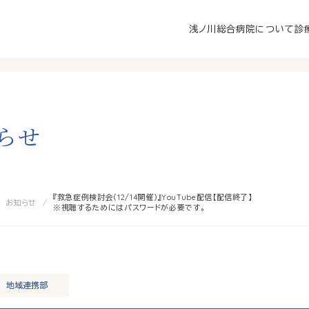
浅ノ川総合病院について
診
ら
せ
『救急症例検討会（12/14開催）』YouTube配信【配信終了】
お知らせ
※視聴するためにはパスワードが必要です。
地域連携部