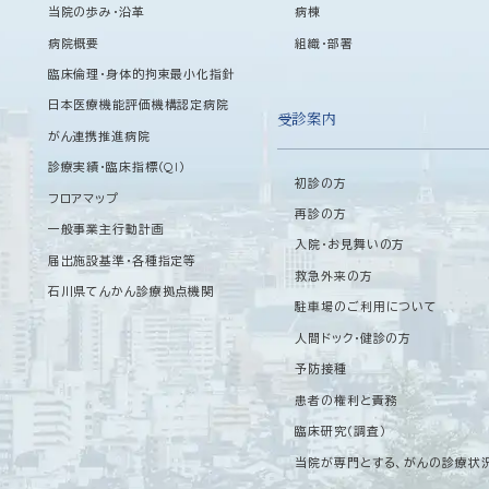
当院の歩み・沿革
病棟
病院概要
組織・部署
臨床倫理・身体的拘束最小化指針
日本医療機能評価機構認定病院
受診案内
がん連携推進病院
診療実績・臨床指標（QI）
初診の方
フロアマップ
再診の方
一般事業主行動計画
入院・お見舞いの方
届出施設基準・各種指定等
救急外来の方
石川県てんかん診療拠点機関
駐車場のご利用について
人間ドック・健診の方
予防接種
患者の権利と責務
臨床研究（調査）
当院が専門とする、がんの診療状