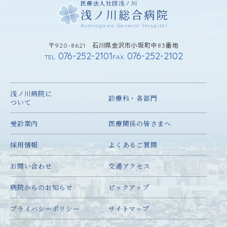
医療法人社団浅ノ川
浅ノ川総合病院
Asanogawa General Hospital
〒920-8621 石川県金沢市小坂町中83番地
076-252-2101
076-252-2102
TEL.
FAX.
浅ノ川病院に
診療科・各部門
ついて
受診案内
医療関係の皆さまへ
採用情報
よくあるご質問
お問い合わせ
交通アクセス
病院からのお知らせ
ピックアップ
プライバシーポリシー
サイトマップ