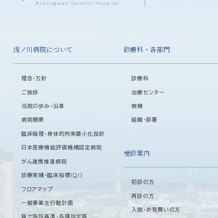
Asanogawa General Hospital
浅ノ川病院について
診療科・各部門
理念・方針
診療科
ご挨拶
治療センター
当院の歩み・沿革
病棟
病院概要
組織・部署
臨床倫理・身体的拘束最小化指針
日本医療機能評価機構認定病院
受診案内
がん連携推進病院
診療実績・臨床指標（QI）
初診の方
フロアマップ
再診の方
一般事業主行動計画
入院・お見舞いの方
届出施設基準・各種指定等