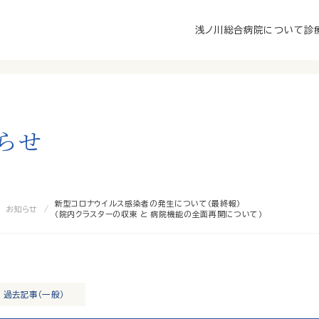
浅ノ川総合病院について
診
ら
せ
新型コロナウイルス感染者の発生について（最終報）
お知らせ
（院内クラスターの収束 と 病院機能の全面再開について）
過去記事（一般）