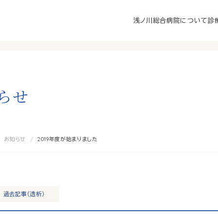
浅ノ川総合病院について
診
ら
せ
お知らせ
2019年度が始まりました
過去記事（透析）