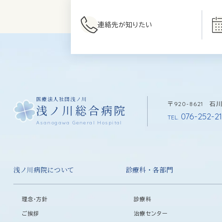
連絡先が知りたい
医療法人社団浅ノ川
〒920-8621 
浅ノ川総合病院
076-252-21
TEL.
Asanogawa General Hospital
浅ノ川病院について
診療科・各部門
理念・方針
診療科
ご挨拶
治療センター