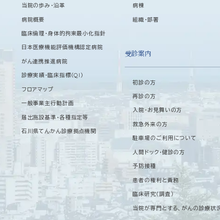
当院の歩み・沿革
病棟
病院概要
組織・部署
臨床倫理・身体的拘束最小化指針
日本医療機能評価機構認定病院
受診案内
がん連携推進病院
診療実績・臨床指標（QI）
初診の方
フロアマップ
再診の方
一般事業主行動計画
入院・お見舞いの方
届出施設基準・各種指定等
救急外来の方
石川県てんかん診療拠点機関
駐車場のご利用について
人間ドック・健診の方
予防接種
患者の権利と責務
臨床研究（調査）
当院が専門とする、がんの診療状