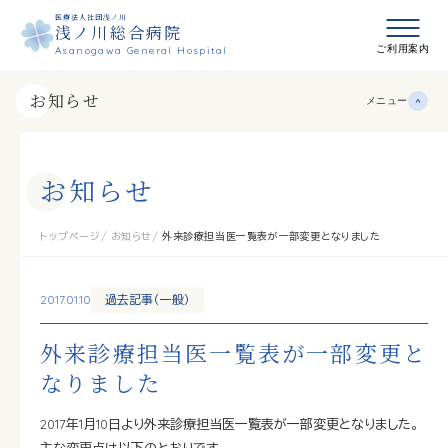
医療法人社団浅ノ川
浅ノ川総合病院
メニュ
ご利用案内
Asanogawa General Hospital
お知らせ
メニュー
お
知
ら
せ
トップページ
お知らせ
外来診療担当医一覧表が一部変更となりました
2017.01.10
過去記事（一般）
外来診療担当医一覧表が一部変更と
なりました
2017年1月10日より外来診療担当医一覧表が一部変更となりました。