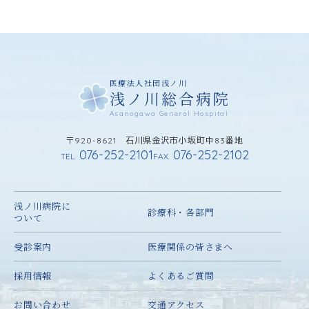
医療法人社団浅ノ川
浅ノ川総合病院
Asanogawa General Hospital
〒920-8621 石川県金沢市小坂町中83番地
076-252-2101
076-252-2102
TEL.
FAX.
浅ノ川病院に
診療科・各部門
ついて
受診案内
医療関係の皆さまへ
採用情報
よくあるご質問
お問い合わせ
交通アクセス