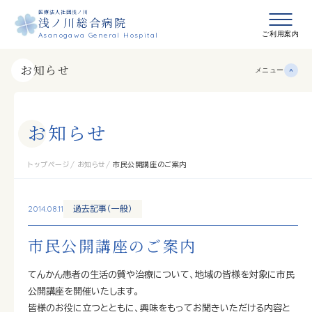
医療法人社団浅ノ川
浅ノ川総合病院
メニュ
ご利用案内
Asanogawa General Hospital
お知らせ
メニュー
お
知
ら
せ
トップページ
お知らせ
市民公開講座のご案内
2014.08.11
過去記事（一般）
市民公開講座のご案内
てんかん患者の生活の質や治療について、地域の皆様を対象に市民
公開講座を開催いたします。
皆様のお役に立つとともに、興味をもってお聞きいただける内容と