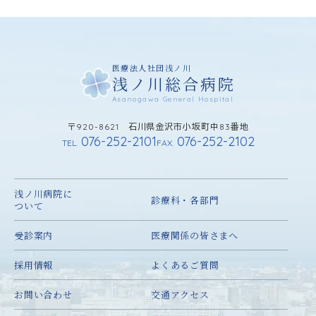
医療法人社団浅ノ川
浅ノ川総合病院
Asanogawa General Hospital
〒920-8621 石川県金沢市小坂町中83番地
076-252-2101
076-252-2102
TEL.
FAX.
浅ノ川病院に
診療科・各部門
ついて
受診案内
医療関係の皆さまへ
採用情報
よくあるご質問
お問い合わせ
交通アクセス