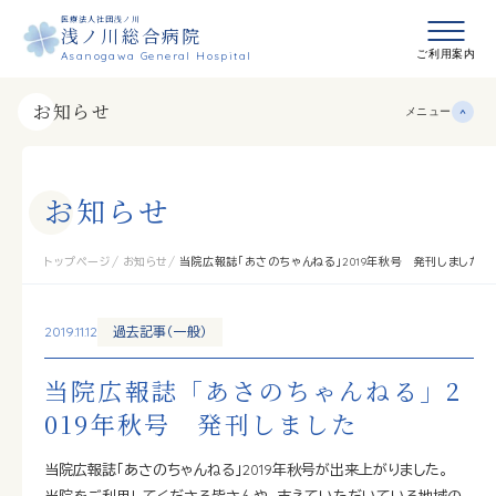
医療法人社団浅ノ川
浅ノ川総合病院
メニュ
ご利用案内
Asanogawa General Hospital
お知らせ
メニュー
お
知
ら
せ
トップページ
お知らせ
当院広報誌「あさのちゃんねる」2019年秋号 発刊しました
2019.11.12
過去記事（一般）
当院広報誌「あさのちゃんねる」2
019年秋号 発刊しました
当院広報誌「あさのちゃんねる」2019年秋号が出来上がりました。