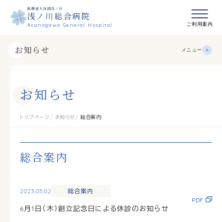
医療法人社団浅ノ川
浅ノ川総合病院
メニュ
ご利用案内
Asanogawa General Hospital
お知らせ
メニュー
お
知
ら
せ
トップページ
お知らせ
総合案内
総合案内
2023.05.02
総合案内
PDF
6月1日（木）創立記念日による休診のお知らせ