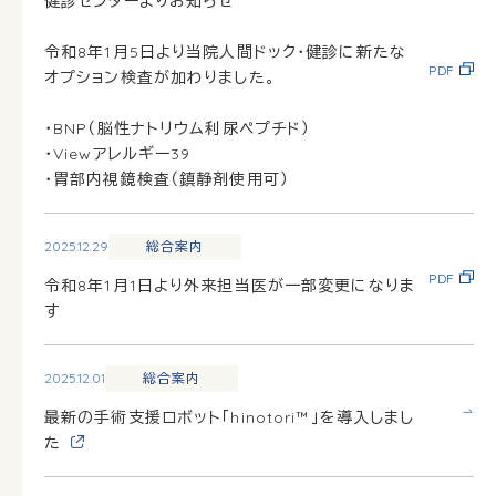
健診センターよりお知らせ
令和8年1月5日より当院人間ドック・健診に新たな
PDF
オプション検査が加わりました。
・BNP（脳性ナトリウム利尿ペプチド）
・Viewアレルギー39
・胃部内視鏡検査（鎮静剤使用可）
2025.12.29
総合案内
PDF
令和8年1月1日より外来担当医が一部変更になりま
す
2025.12.01
総合案内
最新の手術支援ロボット「hinotori™」を導入しまし
た