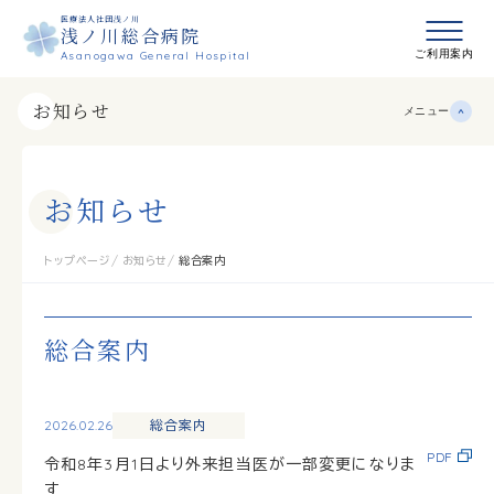
医療法人社団浅ノ川
浅ノ川総合病院
メニュ
ご利用案内
Asanogawa General Hospital
お知らせ
メニュー
お
知
ら
せ
トップページ
お知らせ
総合案内
総合案内
2026.02.26
総合案内
PDF
令和8年3月1日より外来担当医が一部変更になりま
す